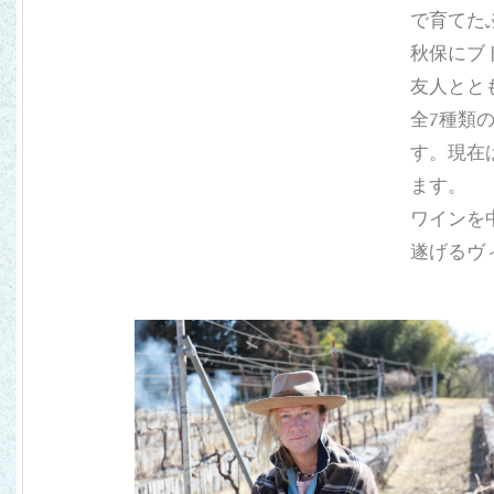
で育てた
秋保にブ
友人とと
全7種類
す。現在
ます。
ワインを
遂げるヴ