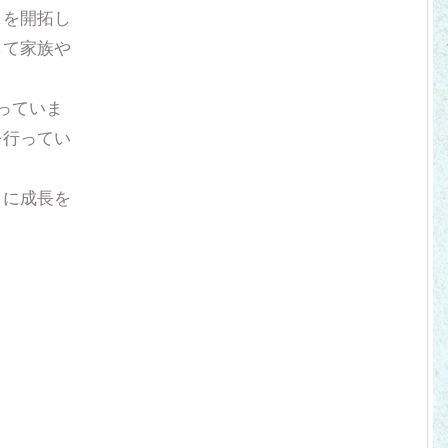
々を開拓し
して家族や
っていま
を行ってい
うに成長を